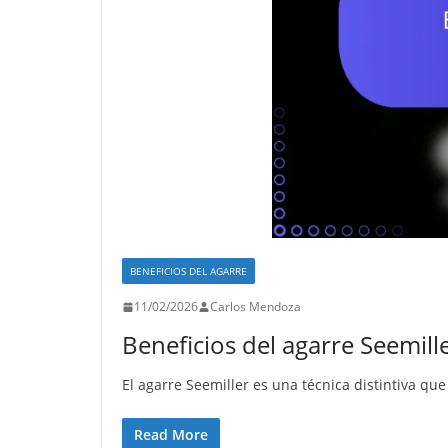
BENEFICIOS DEL AGARRE
11/02/2026
Carlos Mendoza
Beneficios del agarre Seemill
El agarre Seemiller es una técnica distintiva qu
Read More